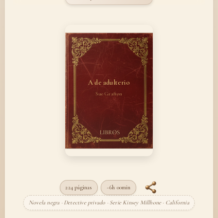
A de adulterio
Sue Grafton
224 páginas
~6h 00min
Novela negra · Detective privado · Serie Kinsey Millhone · California