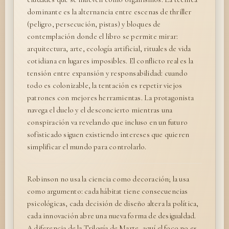
dominante es la alternancia entre escenas de thriller
(peligro, persecución, pistas) y bloques de
contemplación donde el libro se permite mirar:
arquitectura, arte, ecología artificial, rituales de vida
cotidiana en lugares imposibles. El conflicto real es la
tensión entre expansión y responsabilidad: cuando
todo es colonizable, la tentación es repetir viejos
patrones con mejores herramientas. La protagonista
navega el duelo y el desconcierto mientras una
conspiración va revelando que incluso en un futuro
sofisticado siguen existiendo intereses que quieren
simplificar el mundo para controlarlo.
Robinson no usa la ciencia como decoración; la usa
como argumento: cada hábitat tiene consecuencias
psicológicas, cada decisión de diseño altera la política,
cada innovación abre una nueva forma de desigualdad.
A diferencia de la Trilogía de Marte, aquí el foco no es