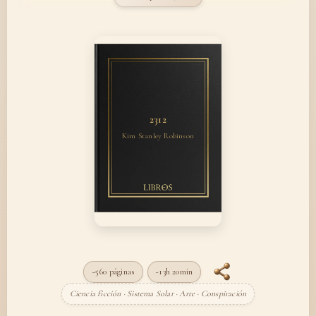
2312
Kim Stanley Robinson
~560 páginas
~13h 20min
Ciencia ficción · Sistema Solar · Arte · Conspiración