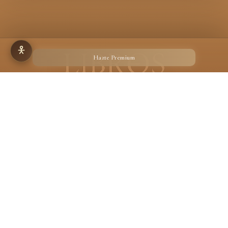
Hazte Premium
Hecho para quienes creen en la magia de un libro
Desarrollado por
Ignacio Suárez Ruiz
Libreos es una biblioteca digital curada por lectores humanos y asistida por IA
ética. No organizamos libros: trazamos constelaciones entre autores, épocas y
emociones.
Nuestra filosofía
En calidad de Afiliado de Amazon, obtengo ingresos por las compras adscritas que
cumplen los requisitos aplicables.
Aviso legal
Privacidad
Cookies