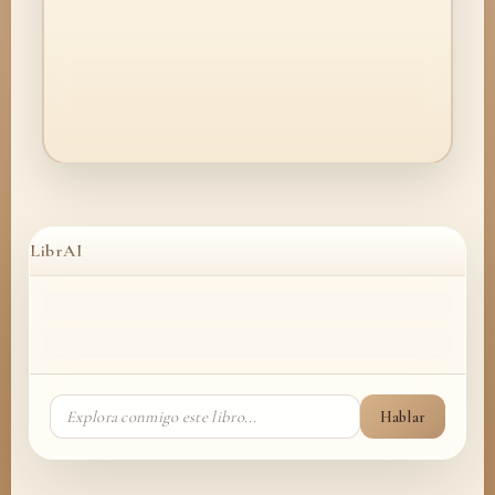
LibrAI
Hablar